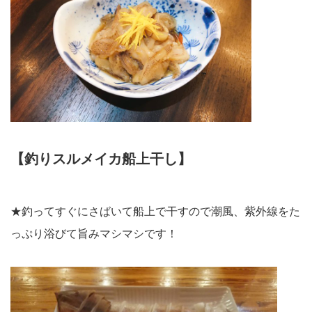
【釣りスルメイカ船上干し】
★釣ってすぐにさばいて船上で干すので潮風、紫外線をた
っぷり浴びて旨みマシマシです！