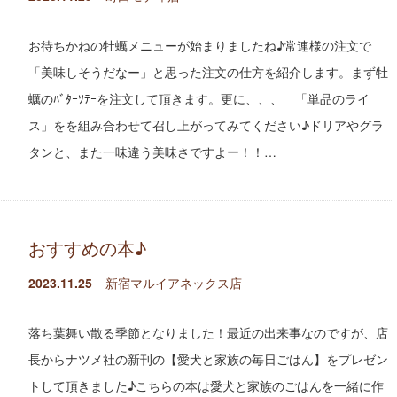
お待ちかねの牡蠣メニューが始まりましたね♪常連様の注文で
「美味しそうだなー」と思った注文の仕方を紹介します。まず牡
蠣のﾊﾞﾀｰｿﾃｰを注文して頂きます。更に、、、 「単品のライ
ス」をを組み合わせて召し上がってみてください♪ドリアやグラ
タンと、また一味違う美味さですよー！！…
おすすめの本♪
2023.11.25
新宿マルイアネックス店
落ち葉舞い散る季節となりました！最近の出来事なのですが、店
長からナツメ社の新刊の【愛犬と家族の毎日ごはん】をプレゼン
トして頂きました♪こちらの本は愛犬と家族のごはんを一緒に作