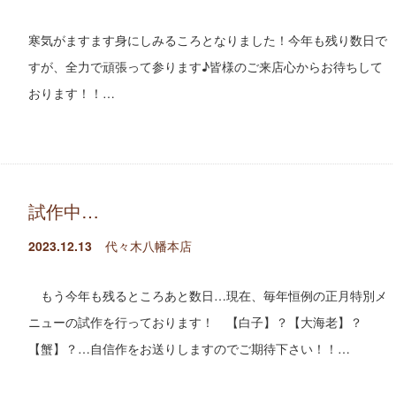
寒気がますます身にしみるころとなりました！今年も残り数日で
すが、全力で頑張って参ります♪皆様のご来店心からお待ちして
おります！！…
試作中…
2023.12.13
代々木八幡本店
もう今年も残るところあと数日…現在、毎年恒例の正月特別メ
ニューの試作を行っております！ 【白子】？【大海老】？
【蟹】？…自信作をお送りしますのでご期待下さい！！…